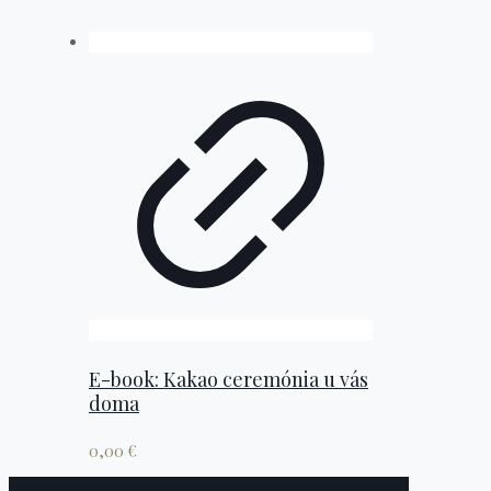
E-book: Kakao ceremónia u vás
doma
0,00
€