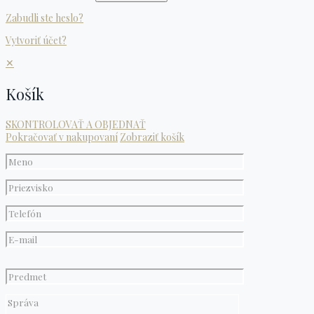
Zabudli ste heslo?
Vytvoriť účet?
✕
Košík
SKONTROLOVAŤ A OBJEDNAŤ
Pokračovať v nakupovaní
Zobraziť košík
Please
leave
this
field