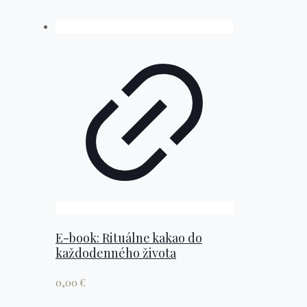
E-book: Rituálne kakao do
každodenného života
0,00
€