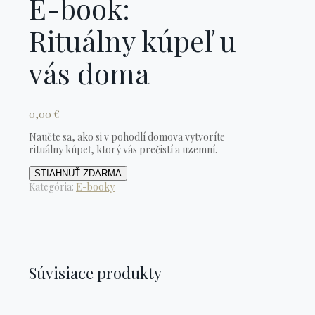
E-book:
Rituálny kúpeľ u
vás doma
0,00
€
Naučte sa, ako si v pohodlí domova vytvoríte
rituálny kúpeľ, ktorý vás prečistí a uzemní.
množstvo
STIAHNUŤ ZDARMA
E-
Kategória:
E-booky
book:
Rituálny
kúpeľ
u
vás
doma
Súvisiace produkty