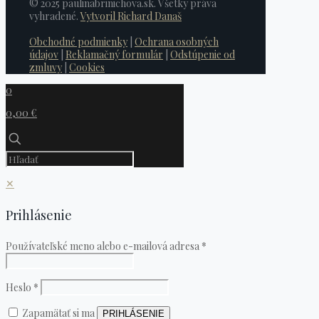
© 2025 paulinabrinichova.sk. Všetky práva
vyhradené.
Vytvoril Richard Današ
Obchodné podmienky
|
Ochrana osobných
údajov
|
Reklamačný formulár
|
Odstúpenie od
zmluvy
|
Cookies
0
0,00 €
✕
Prihlásenie
Používateľské meno alebo e-mailová adresa
*
Heslo
*
Zapamätať si ma
PRIHLÁSENIE