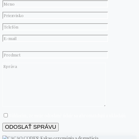
Please
leave
this
field
empty.
Súhlasím, že moje odoslané údaje sa zhromažďujú a ukladajú.