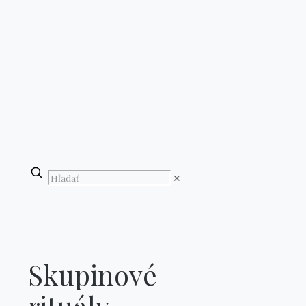
✕
Skupinové
rituály