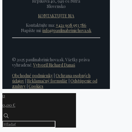
Repíková 40, 949 01 Nitra
Slovensko
KONTAKTUJTE MA
Kontaktujte ma:
+421 908 953 786
Napíšte mi:
info@paulinabrinichova.sk
© 2025 paulinabrinichova.sk. Všetky práva
vyhradené.
Vytvoril Richard Današ
Obchodné podmienky
|
Ochrana osobných
údajov
|
Reklamačný formulár
|
Odstúpenie od
zmluvy
|
Cookies
0
0,00 €